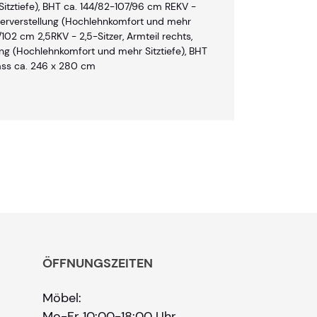
itztiefe), BHT ca. 144/82-107/96 cm REKV -
terverstellung (Hochlehnkomfort und mehr
/102 cm 2,5RKV - 2,5-Sitzer, Armteil rechts,
ung (Hochlehnkomfort und mehr Sitztiefe), BHT
ass ca. 246 x 280 cm
ÖFFNUNGSZEITEN
Möbel:
Mo-Fr 10:00-18:00 Uhr