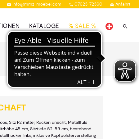
info@mmz-moebel.com
07623-72360
Anfahrt



TIONEN
KATALOGE
% SALE %
CHAFT
os, Sitz F2 mittel, Rücken unecht, Metallfuß
itzhöhe 45 cm, Sitztiefe 52-59 cm, bestehend
stellhocker links, inklusive Kopfpolsterverstellung