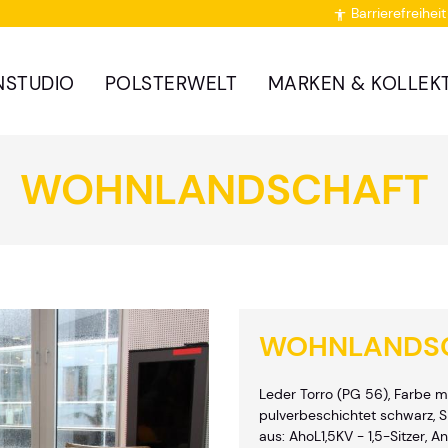
Barrierefreiheit

NSTUDIO
POLSTERWELT
MARKEN & KOLLEK
WOHNLANDSCHAFT
WOHNLANDS
Leder Torro (PG 56), Farbe mo
pulverbeschichtet schwarz, S
aus: AhoL1,5KV - 1,5-Sitzer, An