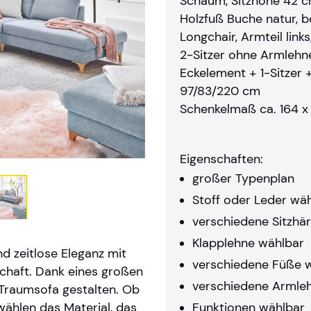
Schaum, Sitzhöhe 42 cm
Holzfuß Buche natur, 
Longchair, Armteil link
2-Sitzer ohne Armlehn
Eckelement + 1-Sitzer +
97/83/220 cm
Schenkelmaß ca. 164 x
Eigenschaften:
großer Typenplan
Stoff oder Leder wä
verschiedene Sitzhä
Klapplehne wählbar
d zeitlose Eleganz mit
verschiedene Füße 
haft. Dank eines großen
verschiedene Armle
 Traumsofa gestalten. Ob
wählen das Material, das
Funktionen wählbar