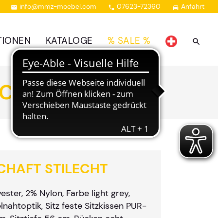
info@mmz-moebel.com
07623-72360
Anfahrt



TIONEN
KATALOGE
% SALE %
ECHT
HAFT STILECHT
ster, 2% Nylon, Farbe light grey,
nahtoptik, Sitz feste Sitzkissen PUR-