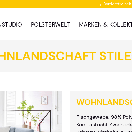
Barrierefreiheit

NSTUDIO
POLSTERWELT
MARKEN & KOLLEK
NLANDSCHAFT STIL
WOHNLANDSC
Flachgewebe, 98% Polye
Kontrastnaht Zweinadel