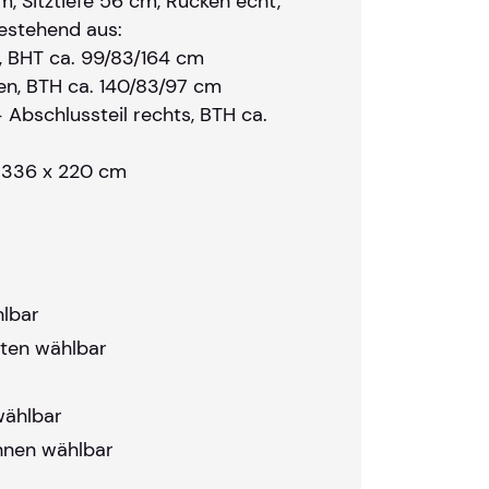
, Sitztiefe 56 cm, Rücken echt,
bestehend aus:
s, BHT ca. 99/83/164 cm
en, BTH ca. 140/83/97 cm
 Abschlussteil rechts, BTH ca.
 336 x 220 cm
hlbar
rten wählbar
wählbar
hnen wählbar