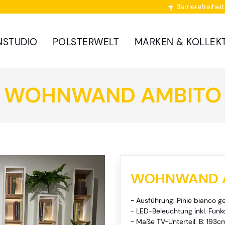
Barrierefreiheit

NSTUDIO
POLSTERWELT
MARKEN & KOLLEK
WOHNWAND AMBITO
WOHNWAND 
- Ausführung: Pinie bianco g
- LED-Beleuchtung inkl. Fun
- Maße TV-Unterteil: B: 193c