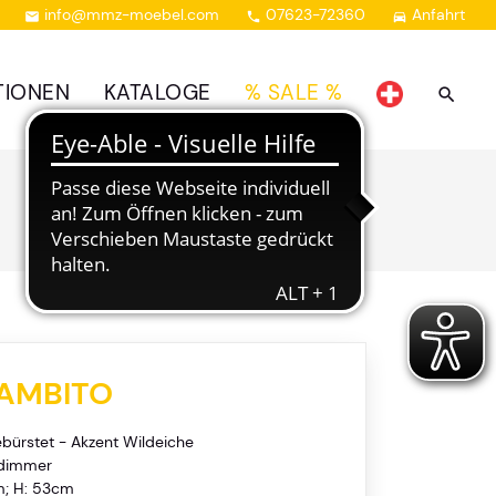
info@mmz-moebel.com
07623-72360
Anfahrt



TIONEN
KATALOGE
% SALE %
AMBITO
ebürstet - Akzent Wildeiche
kdimmer
m; H: 53cm